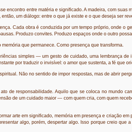
se encontro entre matéria e significado. A madeira, com suas ma
 então, um diálogo: entre o que já existe e o que deseja ser rev
ença. Cada obra é conduzida por um tempo próprio, onde o ges
pausas. Produzo convites. Produzo espaços onde o outro possa
mo memória que permanece. Como presença que transforma.
riências simples — um gesto de cuidado, uma lembrança de in
ante por traduzir o invisível: o amor que sustenta, a fé que or
iritual. Não no sentido de impor respostas, mas de abrir perg
ato de responsabilidade. Aquilo que se coloca no mundo carre
são de um cuidado maior — com quem cria, com quem recebe e 
formar arte em significado, memória em presença e criação em
resentar algo, porém, despertar algo. Isso porque creio que a