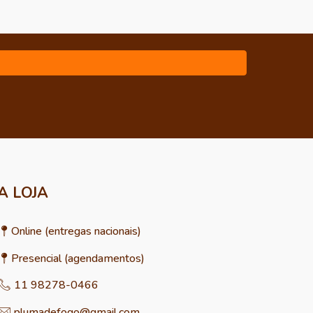
A LOJA
O
nline
(entregas nacionais)
📍
Presencial (agendamentos)
📍
11 98278-0466
📞
plumadefogo@gmail.com
✉︎