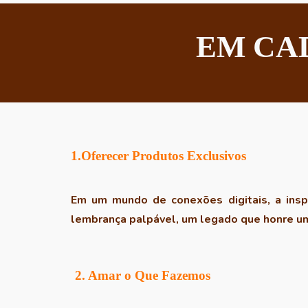
EM CAD
1.Oferecer Produtos Exclusivos
Em um mundo de conexões digitais, a ins
lembrança palpável, um legado que honre um
2. Amar o Que Fazemos