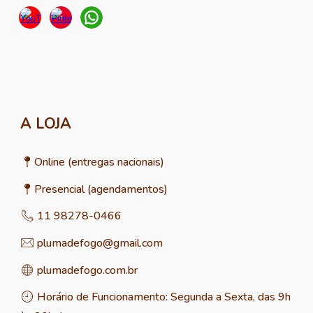
A LOJA
O
nline
(entregas nacionais)
📍
Presencial (agendamentos)
📍
11 98278-0466
📞
plumadefogo@gmail.com
✉︎
plumadefogo.com.br
🌐
Horário de
Funcionamento
: Segunda a Sexta, das 9h
🕘