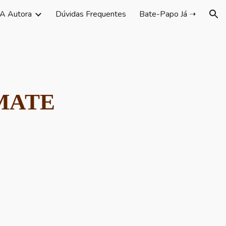
A Autora
Dúvidas Frequentes
Bate-Papo Já ➝
ion
-MATE