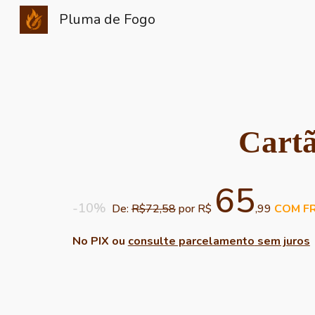
Pluma de Fogo
Sk
Cart
6
5
-10%
De:
R$7
2,58
por R$
,99
COM
FR
No PIX ou
consulte parcelamento
sem juros