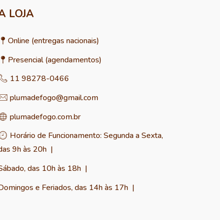
A LOJA
O
nline
(entregas nacionais)
📍
Presencial (agendamentos)
📍
11 98278-0466
📞
plumadefogo@gmail.com
✉︎
plumadefogo.com.br
🌐
Horário de
Funcionamento
: Segunda a Sexta,
🕘
das 9h às 20h |
Sábado, das 10h às 18h
|
Domingos e Feriados, das 14h às 17h
|