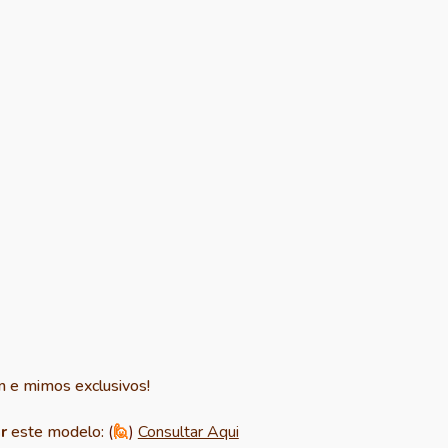
m e mimos exclusivos!
r
este modelo:
(
🙋
)
Consultar Aqui