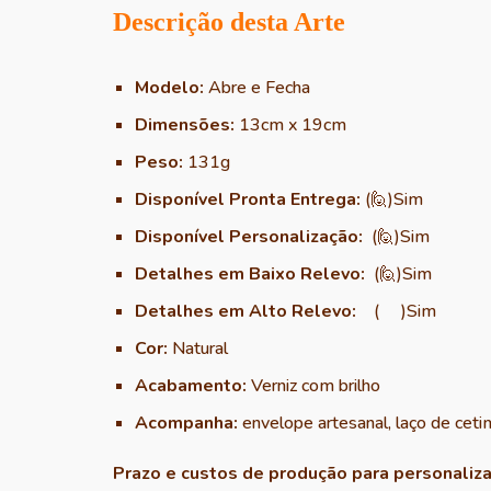
Descrição dest
a Arte
Modelo:
Abre e Fecha
Dimensões:
13cm x 19cm
Peso:
131g
Disponível
Pronta Entrega:
(
🙋
)Sim
Disponível Personalização:
(🙋)Sim
Detalhes em Baixo Relevo:
(🙋)Sim
Detalhes em Alto Relevo:
(
)
Sim
Cor:
Natural
Acabamento:
Verniz com brilho
Acompanha:
envelope artesanal, laço
de
ceti
P
razo e custos de produção
para personaliza