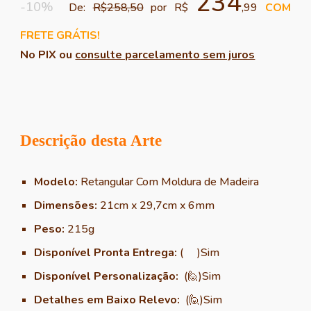
234
-10%
De:
R$
258,50
por R$
,99
COM
FRETE GRÁTIS!
No PIX ou
consulte parcelamento
sem juros
Descrição desta Arte
Modelo:
Retangular Com Moldura de Madeira
Dimensões:
21
cm x
29,7
cm x
6
mm
Peso:
215
g
Disponível
Pronta Entrega:
(
)
Sim
Disponível Personalização:
(🙋)Sim
Detalhes em Baixo Relevo:
(🙋)
Sim