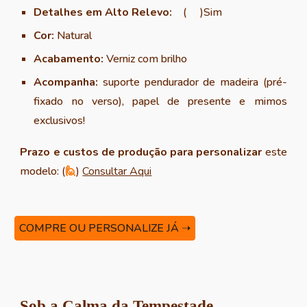
Detalhes em Alto Relevo:
(
)
Sim
Cor:
Natural
Acabamento:
Verniz com brilho
Acompanha:
suporte
pendurador de madeira (pré-
fixado no verso), papel de presente
e mimos
exclusivos!
Prazo e custos de produção para personalizar
este
modelo:
(
🙋
)
Consultar Aqui
COMPRE OU PERSONALIZE JÁ ➝
Sob a Calma da Tempestade