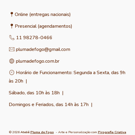
O
nline
(entregas nacionais)
📍
Presencial (agendamentos)
📍
11 98278-0466
📞
plumadefogo@gmail.com
✉︎
plumadefogo.com.br
🌐
Horário de
Funcionamento
: Segunda a Sexta, das 9h
🕘
às 20h |
Sábado, das 10h às 18h
|
Domingos e Feriados, das 14h às 17h
|
© 2026
Ateliê
Pluma de Fogo
- Arte e Personalização com
Pirografia
Criativa